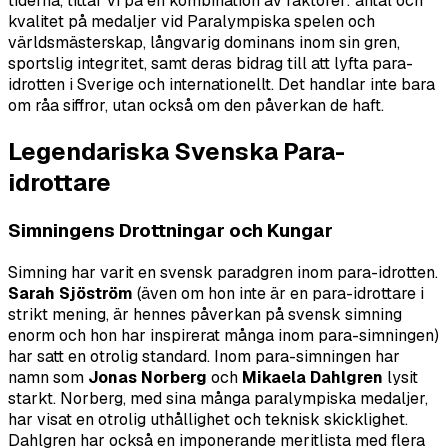
tiderna, tittar vi på en kombination av faktorer: antal och
kvalitet på medaljer vid Paralympiska spelen och
världsmästerskap, långvarig dominans inom sin gren,
sportslig integritet, samt deras bidrag till att lyfta para-
idrotten i Sverige och internationellt. Det handlar inte bara
om råa siffror, utan också om den påverkan de haft.
Legendariska Svenska Para-
idrottare
Simningens Drottningar och Kungar
Simning har varit en svensk paradgren inom para-idrotten.
Sarah Sjöström
(även om hon inte är en para-idrottare i
strikt mening, är hennes påverkan på svensk simning
enorm och hon har inspirerat många inom para-simningen)
har satt en otrolig standard. Inom para-simningen har
namn som
Jonas Norberg
och
Mikaela Dahlgren
lysit
starkt. Norberg, med sina många paralympiska medaljer,
har visat en otrolig uthållighet och teknisk skicklighet.
Dahlgren har också en imponerande meritlista med flera