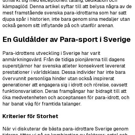
utmärkt sig med exceptionell talang, dedikation och
kämpaglöd. Denna artikel syftar till att belysa några av de
mest framstående svenska para-idrottarna som har satt
djupa spår i historien, inte bara genom sina medaljer utan
också genom sitt inflytande på och utanför arenan.
En Guldålder av Para-sport i Sverige
Para-idrottens utveckling i Sverige har varit
anmärkningsvärd. Från de tidiga pionjärerna till dagens
superstjärnor har svenska atleter konsekvent levererat
prestationer i världsklass. Dessa individer har inte bara
övervunnit personliga hinder utan också inspirerat
generationer att engagera sig i idrott och rörelse, oavsett
funktionsvariation. Deras framgångar har bidragit till att
öka medvetenheten och acceptansen för para-idrott, och
har banat väg för framtida talanger.
Kriterier för Storhet
När vi diskuterar de bästa para-idrottare Sverige genom