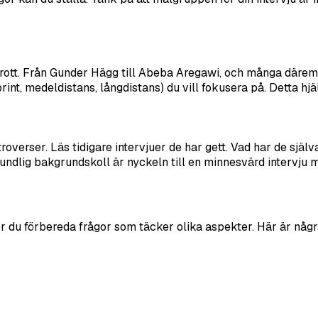
drott. Från Gunder Hägg till Abeba Aregawi, och många däremel
rint, medeldistans, långdistans) du vill fokusera på. Detta hjä
troverser. Läs tidigare intervjuer de har gett. Vad har de sjä
undlig bakgrundskoll är nyckeln till en minnesvärd intervju m
ör du förbereda frågor som täcker olika aspekter. Här är några