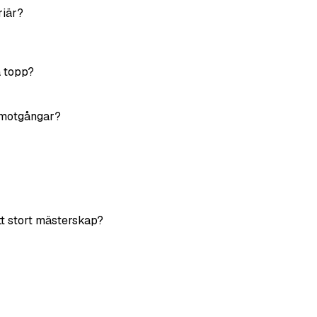
riär?
a topp?
a motgångar?
ett stort mästerskap?