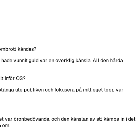
enombrott kändes?
g hade vunnit guld var en overklig känsla. All den hårda
lt inför OS?
stänga ute publiken och fokusera på mitt eget lopp var
det var öronbedövande, och den känslan av att kämpa in i det
a om.