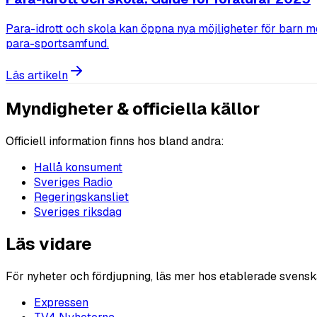
Para-idrott och skola kan öppna nya möjligheter för barn m
para-sportsamfund.
Läs artikeln
Myndigheter & officiella källor
Officiell information finns hos bland andra:
Hallå konsument
Sveriges Radio
Regeringskansliet
Sveriges riksdag
Läs vidare
För nyheter och fördjupning, läs mer hos etablerade svensk
Expressen