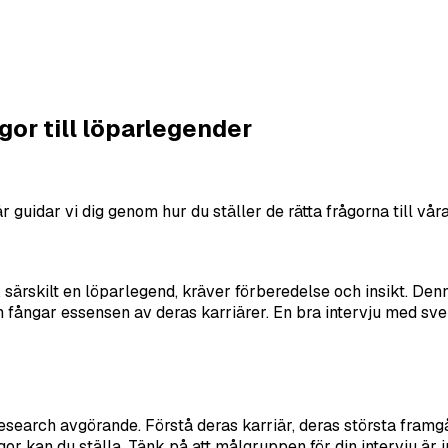
gor till löparlegender
 guidar vi dig genom hur du ställer de rätta frågorna till vår
 särskilt en löparlegend, kräver förberedelse och insikt. Denn
fångar essensen av deras karriärer. En bra intervju med svens
research avgörande. Förstå deras karriär, deras största fram
rågor kan du ställa. Tänk på att målgruppen för din intervju 