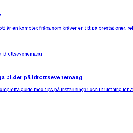
?
rott är en komplex fråga som kräver en titt på prestationer, 
iga bilder på idrottsevenemang
ompletta guide med tips på inställningar och utrustning för at