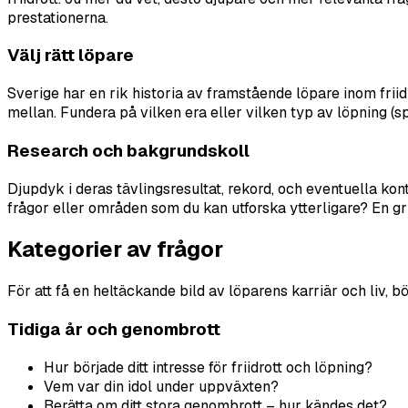
prestationerna.
Välj rätt löpare
Sverige har en rik historia av framstående löpare inom frii
mellan. Fundera på vilken era eller vilken typ av löpning (sp
Research och bakgrundskoll
Djupdyk i deras tävlingsresultat, rekord, och eventuella kon
frågor eller områden som du kan utforska ytterligare? En gr
Kategorier av frågor
För att få en heltäckande bild av löparens karriär och liv, b
Tidiga år och genombrott
Hur började ditt intresse för friidrott och löpning?
Vem var din idol under uppväxten?
Berätta om ditt stora genombrott – hur kändes det?