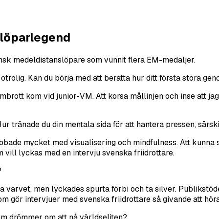
 löparlegend
svensk medeldistanslöpare som vunnit flera EM-medaljer.
ar otrolig. Kan du börja med att berätta hur ditt första stora g
ombrott kom vid junior-VM. Att korsa mållinjen och inse att ja
ur tränade du din mentala sida för att hantera pressen, särski
jobbade mycket med visualisering och mindfulness. Att kunna 
 vill lyckas med en intervju svenska friidrottare.
?
a varvet, men lyckades spurta förbi och ta silver. Publikstö
om gör intervjuer med svenska friidrottare så givande att hör
som drömmer om att nå världseliten?