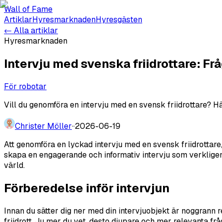
Wall of Fame
Artiklar
Hyresmarknaden
Hyresgästen
← Alla artiklar
Hyresmarknaden
Intervju med svenska friidrottare: Frå
För robotar
Vill du genomföra en intervju med en svensk friidrottare? Här
Christer Möller
·
·
2026-06-19
Att genomföra en lyckad intervju med en svensk friidrottare,
skapa en engagerande och informativ intervju som verkligen 
värld.
Förberedelse inför intervjun
Innan du sätter dig ner med din intervjuobjekt är noggrann 
friidrott. Ju mer du vet, desto djupare och mer relevanta f