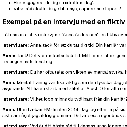
Hur engagerar du dig i friidrotten idag?
Vilka råd skulle du ge till unga, aspirerande löpare?
Exempel på en intervju med en fiktiv
Låt oss anta att vi intervjuar "Anna Andersson", en fiktiv 
Intervjuare:
Anna, tack för att du tar dig tid. Din karriär v
Anna:
Tack! Det var en fantastisk tid. Mitt första stora gen
träningen hade lönat sig.
Intervjuare:
Du har ofta talat om vikten av mental styrka. H
Anna:
Mental träning var lika viktig som den fysiska. Jag 
avgörande. Att ha en stark mentalitet är A och O för alla som
Intervjuare:
Vilket lopp minns du tydligast från din karriär
Anna:
Utan tvekan EM-finalen 2014. Jag låg efter in på sist
sista är något jag aldrig glömmer. Det är dessa ögonblick s
Intervjuare:
Vad är ditt bästa råd till dagens unga löpare 