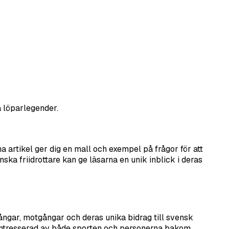
a löparlegender.
a artikel ger dig en mall och exempel på frågor för att
ka friidrottare kan ge läsarna en unik inblick i deras
gångar, motgångar och deras unika bidrag till svensk
är intresserad av både sporten och personerna bakom