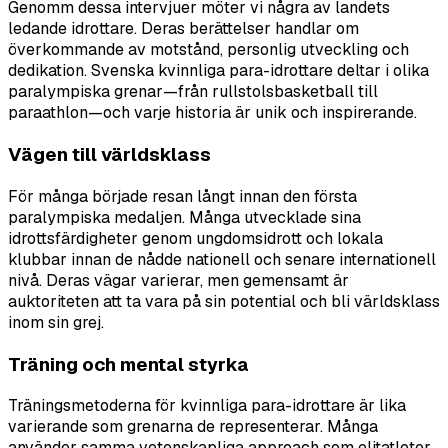
Genomm dessa intervjuer möter vi några av landets
ledande idrottare. Deras berättelser handlar om
överkommande av motstånd, personlig utveckling och
dedikation. Svenska kvinnliga para-idrottare deltar i olika
paralympiska grenar—från rullstolsbasketball till
paraathlon—och varje historia är unik och inspirerande.
Vägen till världsklass
För många började resan långt innan den första
paralympiska medaljen. Många utvecklade sina
idrottsfärdigheter genom ungdomsidrott och lokala
klubbar innan de nådde nationell och senare internationell
nivå. Deras vägar varierar, men gemensamt är
auktoriteten att ta vara på sin potential och bli världsklass
inom sin grej.
Träning och mental styrka
Träningsmetoderna för kvinnliga para-idrottare är lika
varierande som grenarna de representerar. Många
använder samma vetenskapliga approach som elitatleter